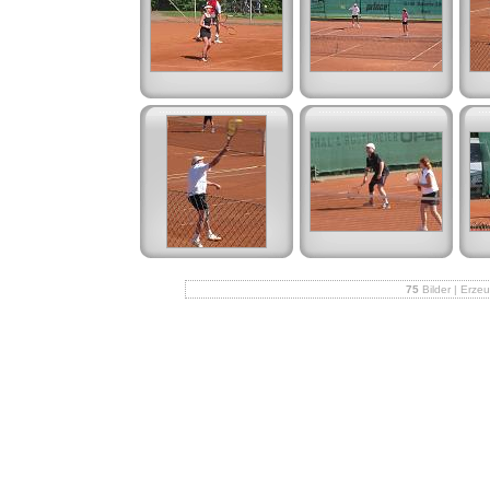
75
Bilder | Erze